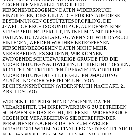
GEGEN DIE VERARBEITUNG IHRER
PERSONENBEZOGENEN DATEN WIDERSPRUCH
EINZULEGEN; DIES GILT AUCH FÜR EIN AUF DIESE
BESTIMMUNGEN GESTÜTZTES PROFILING. DIE
JEWEILIGE RECHTSGRUNDLAGE, AUF DENEN EINE
VERARBEITUNG BERUHT, ENTNEHMEN SIE DIESER
DATENSCHUTZERKLÄRUNG. WENN SIE WIDERSPRUCH
EINLEGEN, WERDEN WIR IHRE BETROFFENEN
PERSONENBEZOGENEN DATEN NICHT MEHR
VERARBEITEN, ES SEI DENN, WIR KÖNNEN
ZWINGENDE SCHUTZWÜRDIGE GRÜNDE FÜR DIE
VERARBEITUNG NACHWEISEN, DIE IHRE INTERESSEN,
RECHTE UND FREIHEITEN ÜBERWIEGEN ODER DIE
VERARBEITUNG DIENT DER GELTENDMACHUNG,
AUSÜBUNG ODER VERTEIDIGUNG VON
RECHTSANSPRÜCHEN (WIDERSPRUCH NACH ART. 21
ABS. 1 DSGVO).
WERDEN IHRE PERSONENBEZOGENEN DATEN
VERARBEITET, UM DIREKTWERBUNG ZU BETREIBEN,
SO HABEN SIE DAS RECHT, JEDERZEIT WIDERSPRUCH
GEGEN DIE VERARBEITUNG SIE BETREFFENDER
PERSONENBEZOGENER DATEN ZUM ZWECKE
DERARTIGER WERBUNG EINZULEGEN; DIES GILT AUCH
FÜR DAS PROFILING, SOWEIT ES MIT SOLCHER