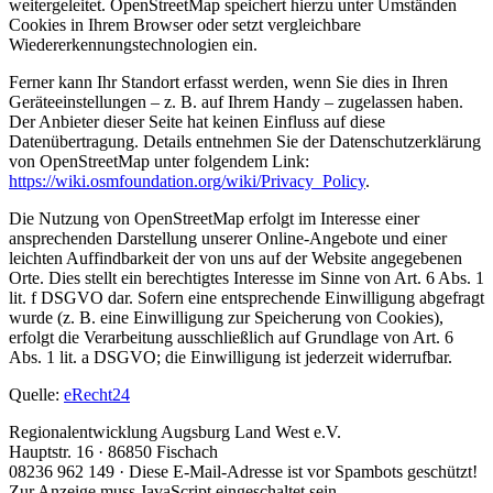
weitergeleitet. OpenStreetMap speichert hierzu unter Umständen
Cookies in Ihrem Browser oder setzt vergleichbare
Wiedererkennungstechnologien ein.
Ferner kann Ihr Standort erfasst werden, wenn Sie dies in Ihren
Geräteeinstellungen – z. B. auf Ihrem Handy – zugelassen haben.
Der Anbieter dieser Seite hat keinen Einfluss auf diese
Datenübertragung. Details entnehmen Sie der Datenschutzerklärung
von OpenStreetMap unter folgendem Link:
https://wiki.osmfoundation.org/wiki/Privacy_Policy
.
Die Nutzung von OpenStreetMap erfolgt im Interesse einer
ansprechenden Darstellung unserer Online-Angebote und einer
leichten Auffindbarkeit der von uns auf der Website angegebenen
Orte. Dies stellt ein berechtigtes Interesse im Sinne von Art. 6 Abs. 1
lit. f DSGVO dar. Sofern eine entsprechende Einwilligung abgefragt
wurde (z. B. eine Einwilligung zur Speicherung von Cookies),
erfolgt die Verarbeitung ausschließlich auf Grundlage von Art. 6
Abs. 1 lit. a DSGVO; die Einwilligung ist jederzeit widerrufbar.
Quelle:
eRecht24
Regionalentwicklung Augsburg Land West e.V.
Hauptstr. 16 · 86850 Fischach
08236 962 149 ·
Diese E-Mail-Adresse ist vor Spambots geschützt!
Zur Anzeige muss JavaScript eingeschaltet sein.