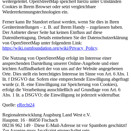
weitergeleitet. OpenStreetMap speichert hierzu unter Umständen
Cookies in Ihrem Browser oder setzt vergleichbare
Wiedererkennungstechnologien ein.
Ferner kann Ihr Standort erfasst werden, wenn Sie dies in Ihren
Geräteeinstellungen – z. B. auf Ihrem Handy – zugelassen haben.
Der Anbieter dieser Seite hat keinen Einfluss auf diese
Datenübertragung. Details entnehmen Sie der Datenschutzerklärung
von OpenStreetMap unter folgendem Link:
https://wiki.osmfoundation.org/wiki/Privacy_Policy
.
Die Nutzung von OpenStreetMap erfolgt im Interesse einer
ansprechenden Darstellung unserer Online-Angebote und einer
leichten Auffindbarkeit der von uns auf der Website angegebenen
Orte. Dies stellt ein berechtigtes Interesse im Sinne von Art. 6 Abs. 1
lit. f DSGVO dar. Sofern eine entsprechende Einwilligung abgefragt
wurde (z. B. eine Einwilligung zur Speicherung von Cookies),
erfolgt die Verarbeitung ausschließlich auf Grundlage von Art. 6
Abs. 1 lit. a DSGVO; die Einwilligung ist jederzeit widerrufbar.
Quelle:
eRecht24
Regionalentwicklung Augsburg Land West e.V.
Hauptstr. 16 · 86850 Fischach
08236 962 149 ·
Diese E-Mail-Adresse ist vor Spambots geschützt!
Zur Anzeige muss JavaScript eingeschaltet sein.