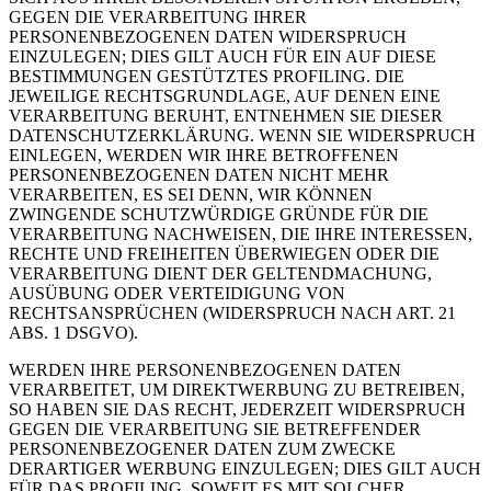
GEGEN DIE VERARBEITUNG IHRER
PERSONENBEZOGENEN DATEN WIDERSPRUCH
EINZULEGEN; DIES GILT AUCH FÜR EIN AUF DIESE
BESTIMMUNGEN GESTÜTZTES PROFILING. DIE
JEWEILIGE RECHTSGRUNDLAGE, AUF DENEN EINE
VERARBEITUNG BERUHT, ENTNEHMEN SIE DIESER
DATENSCHUTZERKLÄRUNG. WENN SIE WIDERSPRUCH
EINLEGEN, WERDEN WIR IHRE BETROFFENEN
PERSONENBEZOGENEN DATEN NICHT MEHR
VERARBEITEN, ES SEI DENN, WIR KÖNNEN
ZWINGENDE SCHUTZWÜRDIGE GRÜNDE FÜR DIE
VERARBEITUNG NACHWEISEN, DIE IHRE INTERESSEN,
RECHTE UND FREIHEITEN ÜBERWIEGEN ODER DIE
VERARBEITUNG DIENT DER GELTENDMACHUNG,
AUSÜBUNG ODER VERTEIDIGUNG VON
RECHTSANSPRÜCHEN (WIDERSPRUCH NACH ART. 21
ABS. 1 DSGVO).
WERDEN IHRE PERSONENBEZOGENEN DATEN
VERARBEITET, UM DIREKTWERBUNG ZU BETREIBEN,
SO HABEN SIE DAS RECHT, JEDERZEIT WIDERSPRUCH
GEGEN DIE VERARBEITUNG SIE BETREFFENDER
PERSONENBEZOGENER DATEN ZUM ZWECKE
DERARTIGER WERBUNG EINZULEGEN; DIES GILT AUCH
FÜR DAS PROFILING, SOWEIT ES MIT SOLCHER